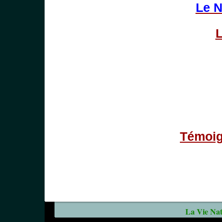
Le N
L
Témoig
La Vie Natu