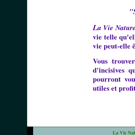
"S
L
a Vie Nature
vie telle qu'e
vie peut-elle
Vous trouve
d'incisives q
pourront vous
utiles et profi
La Vie Natu